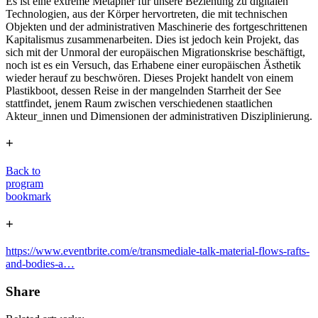
Es ist eine extreme Metapher für unsere Beziehung zu digitalen
Technologien, aus der Körper hervortreten, die mit technischen
Objekten und der administrativen Maschinerie des fortgeschrittenen
Kapitalismus zusammenarbeiten. Dies ist jedoch kein Projekt, das
sich mit der Unmoral der europäischen Migrationskrise beschäftigt,
noch ist es ein Versuch, das Erhabene einer europäischen Ästhetik
wieder herauf zu beschwören. Dieses Projekt handelt von einem
Plastikboot, dessen Reise in der mangelnden Starrheit der See
stattfindet, jenem Raum zwischen verschiedenen staatlichen
Akteur_innen und Dimensionen der administrativen Disziplinierung.
+
Back to
program
bookmark
+
https://www.eventbrite.com/e/transmediale-talk-material-flows-rafts-
and-bodies-a…
Share