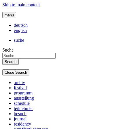
Skip to main content
menu
deutsch
english
suche
Suche
Close Search
archiv
festival
programm
ausstellung
schedule
teilnehmer
besuch
journal
residency